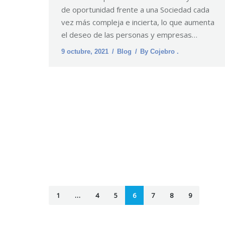
de oportunidad frente a una Sociedad cada
vez más compleja e incierta, lo que aumenta
el deseo de las personas y empresas…
9 octubre, 2021
Blog
By
Cojebro .
1
…
4
5
6
7
8
9